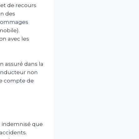
 et de recours
on des
x dommages
mobile).
on avec les
n assuré dans la
 conducteur non
 le compte de
re indemnisé que
accidents.