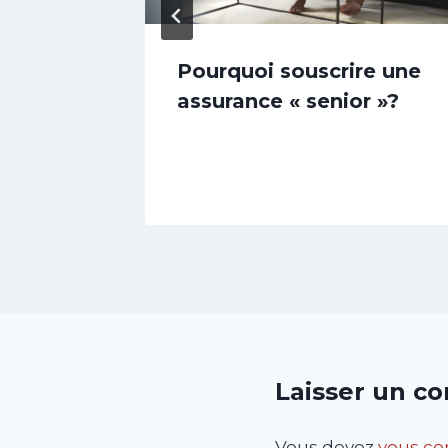
re : A
Pourquoi souscrire une
assurance « senior »?
Laisser un c
Vous devez
vous co