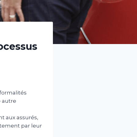
rocessus
 formalités
e autre
t aux assurés,
ctement par leur