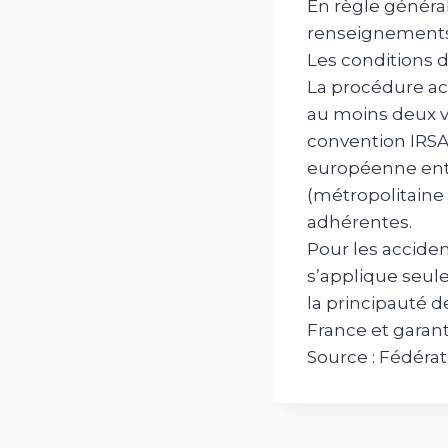
En règle général
renseignements 
Les conditions d
La procédure ac
au moins deux v
convention IRSA
européenne entr
(métropolitaine
adhérentes.
Pour les accide
s’applique seul
la principauté d
France et garant
Source : Fédérat