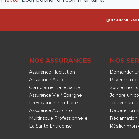
QUI SOMMES NO
NOS ASSURANCES
NOS SER
Assurance Habitation
Demander un
Assurance Auto
Payer ma cot
Complémentaire Santé
Suivre mon d
Assurance Vie / Épargne
Joindre un co
n
Prévoyance et retraite
Trouver un g
u
Assurance Auto Pro
Déclarer un si
Multirisque Professionnelle
Réclamation 
La Santé Entreprise
Résilier mon 