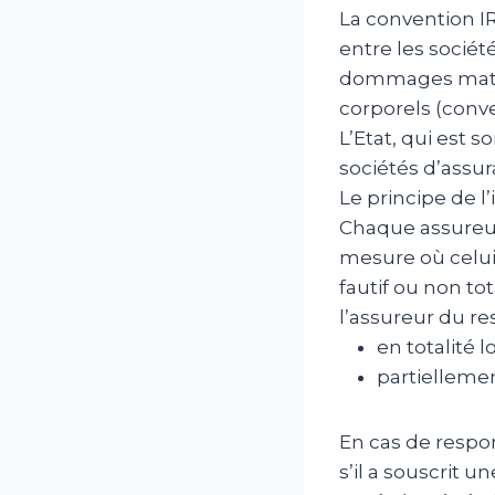
La convention I
entre les socié
dommages matér
corporels (conv
L’Etat, qui est 
sociétés d’assur
Le principe de l
Chaque assureur
mesure où celui-
fautif ou non t
l’assureur du re
en totalité 
partiellemen
En cas de respon
s’il a souscrit