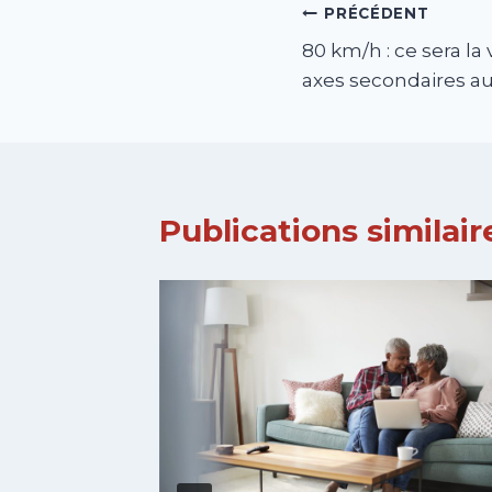
Navigation
PRÉCÉDENT
80 km/h : ce sera la
de
axes secondaires au 
l’article
Publications similair