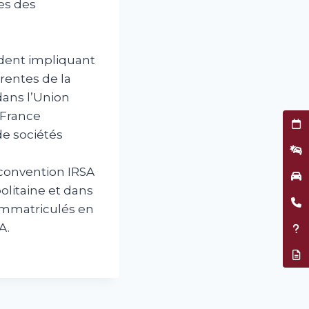
ces des
ident impliquant
rentes de la
dans l’Union
 France
Prend
de sociétés
Décla
 convention IRSA
Garag
olitaine et dans
Être 
 immatriculés en
A.
Assis
Résil