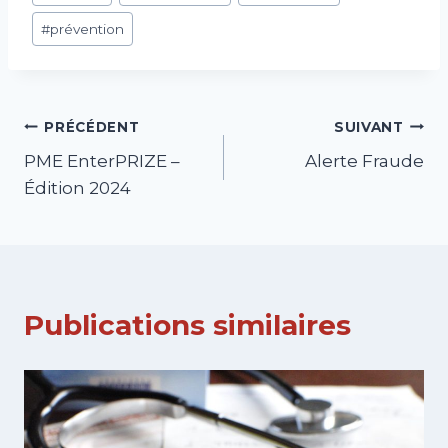
de
#
prévention
la
publication :
Navigation
PRÉCÉDENT
SUIVANT
PME EnterPRIZE –
Alerte Fraude
de
Édition 2024
l’article
Publications similaires