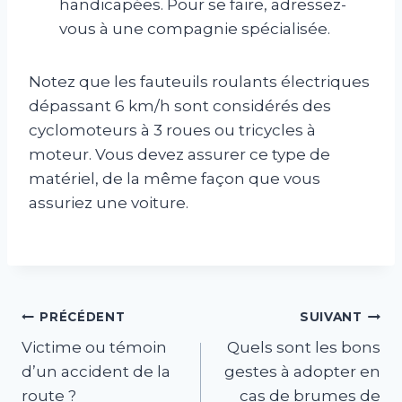
handicapées. Pour se faire, adressez-
vous à une compagnie spécialisée.
Notez que les fauteuils roulants électriques
dépassant 6 km/h sont considérés des
cyclomoteurs à 3 roues ou tricycles à
moteur. Vous devez assurer ce type de
matériel, de la même façon que vous
assuriez une voiture.
Navigation
PRÉCÉDENT
SUIVANT
Victime ou témoin
Quels sont les bons
de
d’un accident de la
gestes à adopter en
l’article
route ?
cas de brumes de