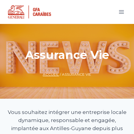
Aller
au
contenu
Assurance Vie
ACCUEIL
/
ASSURANCE VIE
Vous souhaitez intégrer une entreprise locale
dynamique, responsable et engagée,
implantée aux Antilles-Guyane depuis plus