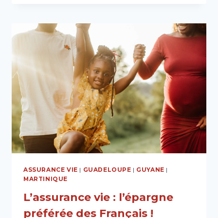
S’ENGAGE
POUR
LA
SANTÉ
DE
SES
COLLABORATRICES
ASSURANCE VIE
|
GUADELOUPE
|
GUYANE
|
MARTINIQUE
L’assurance vie : l’épargne
préférée des Français !