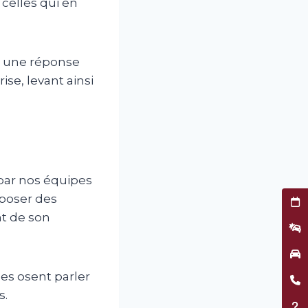
celles qui en
e une réponse
se, levant ainsi
 par nos équipes
 poser des
Prend
nt de son
Décla
Garag
es osent parler
Être 
s.
Assis