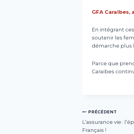
GFA Caraïbes, 
En intégrant ce
soutenir les fem
démarche plus la
Parce que prendr
Caraïbes continu
Navigation
PRÉCÉDENT
L’assurance vie : l’
de
Français !