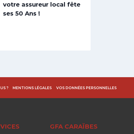
votre assureur local fête
inonda
ses 50 Ans !
US ?
MENTIONS LÉGALES
VOS DONNÉES PERSONNELLES
VICES
GFA CARAÏBES