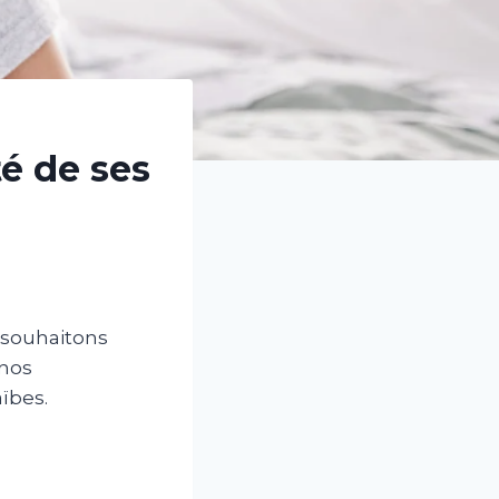
té de ses
s souhaitons
 nos
ïbes.