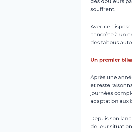
des douleurs par
souffrent.
Avec ce disposi
concrète à un en
des tabous auto
Un premier bila
Après une année 
et reste raisonn
journées complè
adaptation aux b
Depuis son lance
de leur situatio