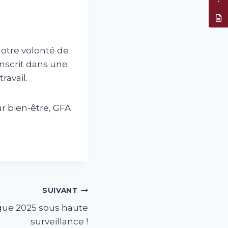
Résil
notre volonté de
inscrit dans une
ravail.
ur bien-être, GFA
SUIVANT
que 2025 sous haute
surveillance !