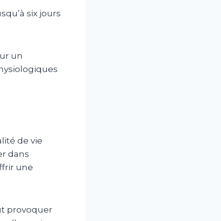
squ’à six jours
our un
physiologiques
lité de vie
er dans
frir une
ut provoquer