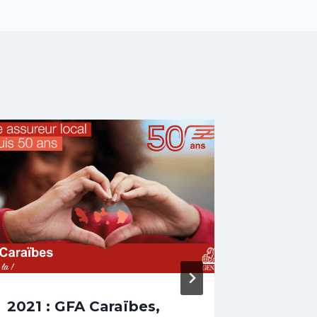
2021 : GFA Caraïbes,
Pluies 