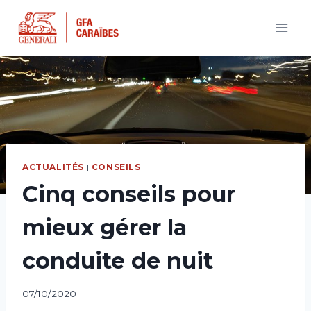
Aller
au
contenu
ACTUALITÉS
|
CONSEILS
Cinq conseils pour
mieux gérer la
conduite de nuit
07/10/2020