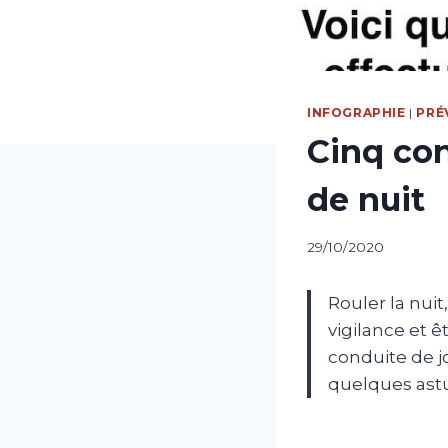
INFOGRAPHIE
|
PRÉ
Cinq con
de nuit
29/10/2020
Rouler la nuit
vigilance et ê
conduite de jo
quelques astuc