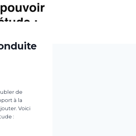
conduite
doubler de
pport à la
jouter. Voici
tude :