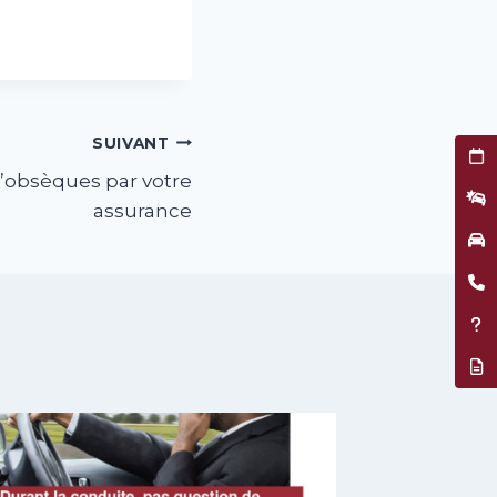
SUIVANT
Prend
d’obsèques par votre
Décla
assurance
Garag
Être 
Assis
Résil