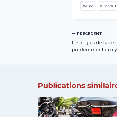
Étiquettes
#
Auto
#
Conduit
de
la
publication :
Navigation
PRÉCÉDENT
Les règles de base 
de
prudemment un cy
l’article
Publications similair