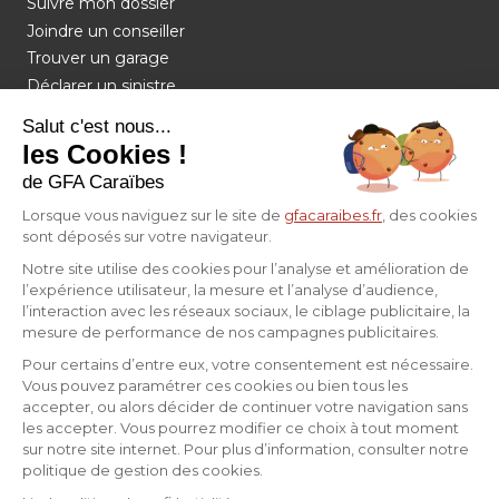
Suivre mon dossier
Joindre un conseiller
Trouver un garage
Déclarer un sinistre
Réclamation et médiation
Salut c'est nous...
Résilier mon contrat
les Cookies !
de GFA Caraïbes
GFA CARAÏBES
Lorsque vous naviguez sur le site de
gfacaraibes.fr
, des cookies
sont déposés sur votre navigateur.
Qui sommes nous ?
Notre site utilise des cookies pour l’analyse et amélioration de
Groupe Generali
l’expérience utilisateur, la mesure et l’analyse d’audience,
Espace presse
l’interaction avec les réseaux sociaux, le ciblage publicitaire, la
Rejoignez-nous
mesure de performance de nos campagnes publicitaires.
Mentions légales
Pour certains d’entre eux, votre consentement est nécessaire.
Vos données personnelles
Vous pouvez paramétrer ces cookies ou bien tous les
accepter, ou alors décider de continuer votre navigation sans
Gestions des Cookies
les accepter. Vous pourrez modifier ce choix à tout moment
Information Produits
sur notre site internet. Pour plus d’information, consulter notre
Dispositions Générales
politique de gestion des cookies.
Ligne d’alerte éthique