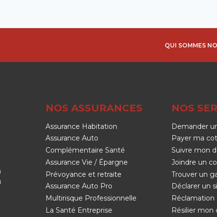
QUI SOMMES NO
NOS ASSURANCES
NOS SER
Assurance Habitation
Demander un
Assurance Auto
Payer ma cot
Complémentaire Santé
Suivre mon d
Assurance Vie / Épargne
Joindre un co
n
Prévoyance et retraite
Trouver un g
u
Assurance Auto Pro
Déclarer un si
Multirisque Professionnelle
Réclamation 
La Santé Entreprise
Résilier mon 