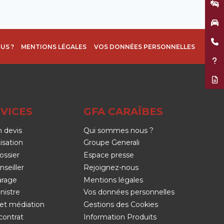
Décla
Garag
Être 
US ?
MENTIONS LÉGALES
VOS DONNÉES PERSONNELLES
Assis
Résil
VICES
GFA CARAÏBES
 devis
Qui sommes nous ?
isation
Groupe Generali
ossier
Espace presse
nseiller
Rejoignez-nous
arage
Mentions légales
nistre
Vos données personnelles
et médiation
Gestions des Cookies
contrat
Information Produits