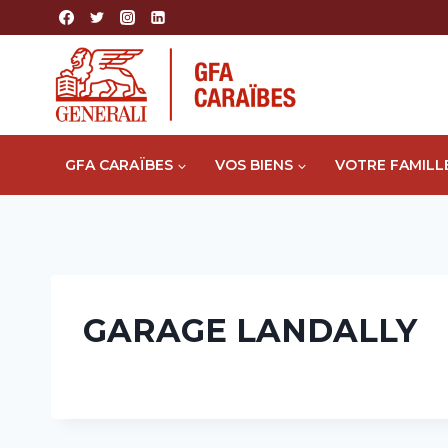
Aller
au
contenu
GFA CARAÏBES
VOS BIENS
VOTRE FAMILL
GARAGE LANDALLY