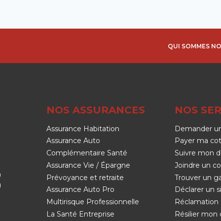
QUI SOMMES NO
NOS ASSURANCES
NOS SER
Assurance Habitation
Demander un
Assurance Auto
Payer ma cot
Complémentaire Santé
Suivre mon d
Assurance Vie / Épargne
Joindre un co
n
Prévoyance et retraite
Trouver un g
u
Assurance Auto Pro
Déclarer un si
Multirisque Professionnelle
Réclamation 
La Santé Entreprise
Résilier mon 