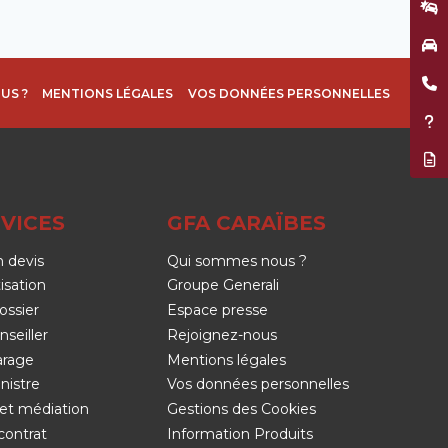
Décla
Garag
Être 
US ?
MENTIONS LÉGALES
VOS DONNÉES PERSONNELLES
Assis
Résil
VICES
GFA CARAÏBES
 devis
Qui sommes nous ?
isation
Groupe Generali
ossier
Espace presse
nseiller
Rejoignez-nous
arage
Mentions légales
nistre
Vos données personnelles
et médiation
Gestions des Cookies
contrat
Information Produits