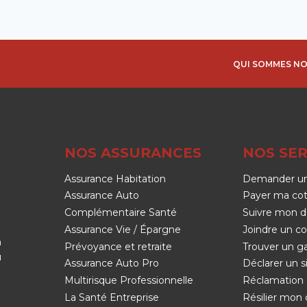
QUI SOMMES NO
NOS ASSURANCES
NOS SER
Assurance Habitation
Demander un
Assurance Auto
Payer ma cot
Complémentaire Santé
Suivre mon d
Assurance Vie / Épargne
Joindre un co
n
Prévoyance et retraite
Trouver un g
u
Assurance Auto Pro
Déclarer un si
Multirisque Professionnelle
Réclamation 
La Santé Entreprise
Résilier mon 