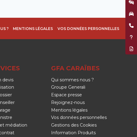
Décla
Garag
Être 
US ?
MENTIONS LÉGALES
VOS DONNÉES PERSONNELLES
Assis
Résil
VICES
GFA CARAÏBES
 devis
Qui sommes nous ?
isation
Groupe Generali
ossier
Espace presse
nseiller
Rejoignez-nous
arage
Mentions légales
nistre
Vos données personnelles
et médiation
Gestions des Cookies
contrat
Information Produits