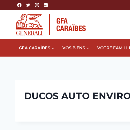
Aller
au
contenu
GFA CARAÏBES
VOS BIENS
VOTRE FAMILL
DUCOS AUTO ENVIR