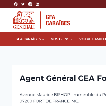
Aller
au
contenu
GFA CARAÏBES
VOS BIENS
VOTRE FAMILL
Agent Général CEA Fo
Avenue Maurice BISHOP -Immeuble du Po
97200
FORT DE FRANCE
,
MQ