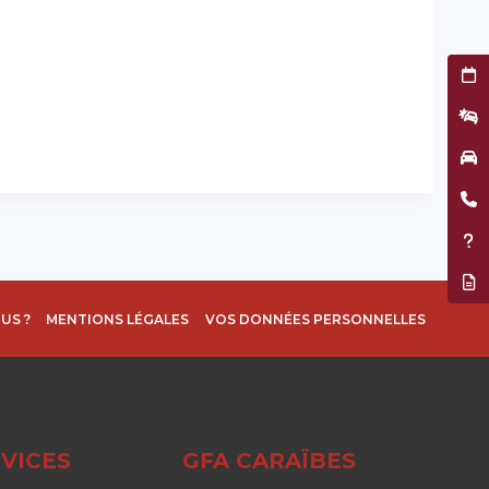
Prend
Décla
Garag
Être 
Assis
Résil
US ?
MENTIONS LÉGALES
VOS DONNÉES PERSONNELLES
VICES
GFA CARAÏBES