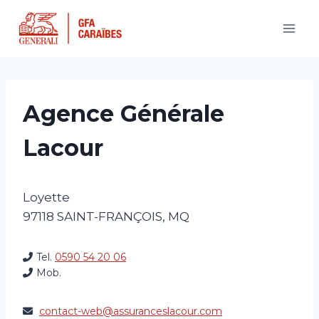
Aller
au
contenu
Agence Générale
Lacour
Loyette
97118
SAINT-FRANÇOIS
,
MQ
Tel.
0590 54 20 06
Mob.
contact-web@assuranceslacour.com