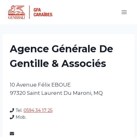
Aller
au
contenu
Agence Générale De
Gentille & Associés
10 Avenue Félix EBOUE
97320
Saint Laurent Du Maroni
,
MQ
Tel.
0594 34 17 25
Mob.