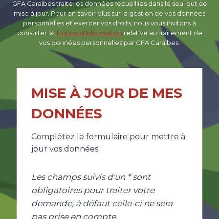
GFA Caraïbes traite les données recueillies dans le seul but de
mise à jour. Pour en savoir plus sur la gestion de vos données
personnelles et exercer vos droits, nous vous invitons à
consulter la
Notice d’Information
relative au traitement de
vos données personnelles par GFA Caraïbes.
MISE À JOUR DE MES
DONNÉES
Complétez le formulaire pour mettre à
jour vos données.
Les champs suivis d'un * sont
obligatoires pour traiter votre
demande, à défaut celle-ci ne sera
pas prise en compte.